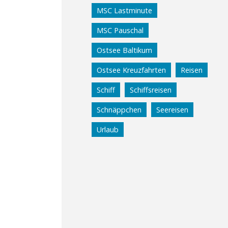
MSC Lastminute
MSC Pauschal
Ostsee Baltikum
Ostsee Kreuzfahrten
Reisen
Schiff
Schiffsreisen
Schnäppchen
Seereisen
Urlaub