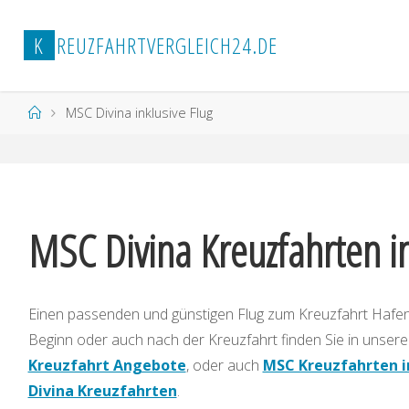
Zum
Inhalt
K
R
E
U
Z
F
A
H
R
T
V
E
R
G
L
E
I
C
H
2
4
.
D
E
springen
Start
MSC Divina inklusive Flug
MSC Divina Kreuzfahrten in
Einen passenden und günstigen Flug zum Kreuzfahrt Hafen
Beginn oder auch nach der Kreuzfahrt finden Sie in unse
Kreuzfahrt Angebote
, oder auch
MSC Kreuzfahrten i
Divina Kreuzfahrten
.