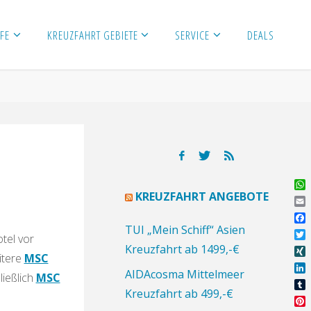
FE
KREUZFAHRT GEBIETE
SERVICE
DEALS
Wh
KREUZFAHRT ANGEBOTE
Ema
Fa
TUI „Mein Schiff“ Asien
tel vor
Twi
Kreuzfahrt ab 1499,-€
itere
MSC
XI
AIDAcosma Mittelmeer
ließlich
MSC
Lin
Kreuzfahrt ab 499,-€
Tu