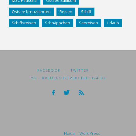
MSC Pauschal
Ostsee Baltikum
Ostsee Kreuzfahrten
Reisen
Schiff
Schiffsreisen
Schnäppchen
Seereisen
Urlaub
FACEBOOK
|
TWITTER
|
RSS – KREUZFAHRTVERGLEICH24.DE
Kreuzfahrtvergleich24.de
Präsentiert von
Fluida
&
WordPress.