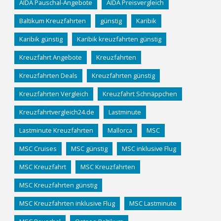
AIDA Pauschal-Angebote
AIDA Preisvergleich
Baltikum Kreuzfahrten
günstig
Karibik
Karibik günstig
Karibik kreuzfahrten günstig
Kreuzfahrt Angebote
Kreuzfahrten
Kreuzfahrten Deals
Kreuzfahrten günstig
Kreuzfahrten Vergleich
Kreuzfahrt Schnäppchen
Kreuzfahrtvergleich24.de
Lastminute
Lastminute Kreuzfahrten
Mallorca
MSC
MSC Cruises
MSC günstig
MSC inklusive Flug
MSC Kreuzfahrt
MSC Kreuzfahrten
MSC Kreuzfahrten günstig
MSC Kreuzfahrten inklusive Flug
MSC Lastminute