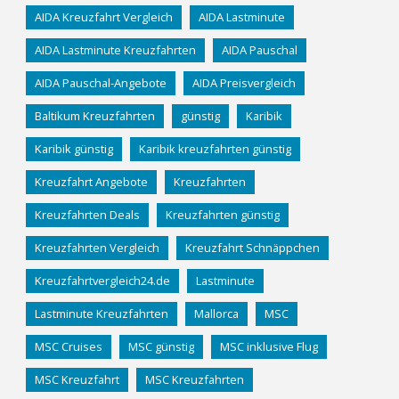
AIDA Kreuzfahrt Vergleich
AIDA Lastminute
AIDA Lastminute Kreuzfahrten
AIDA Pauschal
AIDA Pauschal-Angebote
AIDA Preisvergleich
Baltikum Kreuzfahrten
günstig
Karibik
Karibik günstig
Karibik kreuzfahrten günstig
Kreuzfahrt Angebote
Kreuzfahrten
Kreuzfahrten Deals
Kreuzfahrten günstig
Kreuzfahrten Vergleich
Kreuzfahrt Schnäppchen
Kreuzfahrtvergleich24.de
Lastminute
Lastminute Kreuzfahrten
Mallorca
MSC
MSC Cruises
MSC günstig
MSC inklusive Flug
MSC Kreuzfahrt
MSC Kreuzfahrten