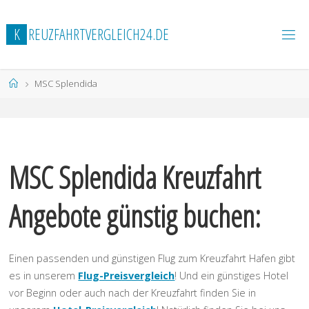
Zum
Inhalt
K
R
E
U
Z
F
A
H
R
T
V
E
R
G
L
E
I
C
H
2
4
.
D
E
springen
Start
MSC Splendida
MSC Splendida Kreuzfahrt
Angebote günstig buchen:
Einen passenden und günstigen Flug zum Kreuzfahrt Hafen gibt
es in unserem
Flug-Preisvergleich
! Und ein günstiges Hotel
vor Beginn oder auch nach der Kreuzfahrt finden Sie in