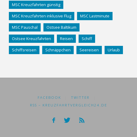
MSC Kreuzfahrten günstig
MSC Kreuzfahrten inklusive Flug
MSC Lastminute
MSC Pauschal
Ostsee Baltikum
Ostsee Kreuzfahrten
Reisen
Schiff
Schiffsreisen
Schnäppchen
Seereisen
Urlaub
FACEBOOK
|
TWITTER
|
RSS – KREUZFAHRTVERGLEICH24.DE