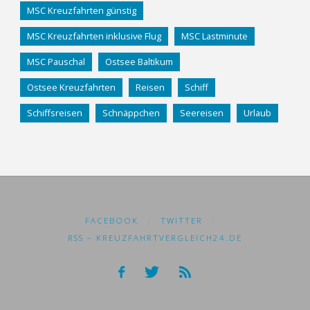
MSC Kreuzfahrten günstig
MSC Kreuzfahrten inklusive Flug
MSC Lastminute
MSC Pauschal
Ostsee Baltikum
Ostsee Kreuzfahrten
Reisen
Schiff
Schiffsreisen
Schnäppchen
Seereisen
Urlaub
FACEBOOK
|
TWITTER
|
RSS – KREUZFAHRTVERGLEICH24.DE