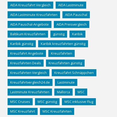
AIDA Kreuzfahrt Vergleich
AIDA Lastminute
AIDA Lastminute Kreuzfahrten
AIDA Pauschal
AIDA Pauschal-Angebote
AIDA Preisvergleich
Baltikum Kreuzfahrten
günstig
Karibik
Karibik günstig
Karibik kreuzfahrten günstig
Kreuzfahrt Angebote
Kreuzfahrten
Kreuzfahrten Deals
Kreuzfahrten günstig
Kreuzfahrten Vergleich
Kreuzfahrt Schnäppchen
Kreuzfahrtvergleich24.de
Lastminute
Lastminute Kreuzfahrten
Mallorca
MSC
MSC Cruises
MSC günstig
MSC inklusive Flug
MSC Kreuzfahrt
MSC Kreuzfahrten