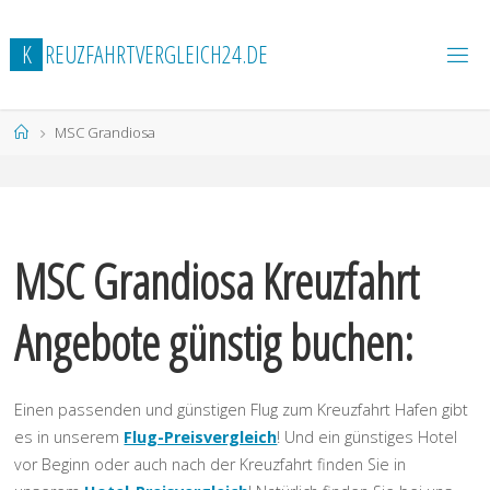
Zum
Inhalt
K
R
E
U
Z
F
A
H
R
T
V
E
R
G
L
E
I
C
H
2
4
.
D
E
springen
Start
MSC Grandiosa
MSC Grandiosa Kreuzfahrt
Angebote günstig buchen:
Einen passenden und günstigen Flug zum Kreuzfahrt Hafen gibt
es in unserem
Flug-Preisvergleich
! Und ein günstiges Hotel
vor Beginn oder auch nach der Kreuzfahrt finden Sie in