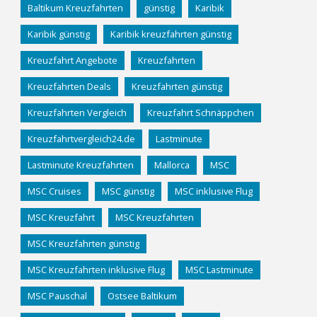
Baltikum Kreuzfahrten
günstig
Karibik
Karibik günstig
Karibik kreuzfahrten günstig
Kreuzfahrt Angebote
Kreuzfahrten
Kreuzfahrten Deals
Kreuzfahrten günstig
Kreuzfahrten Vergleich
Kreuzfahrt Schnäppchen
Kreuzfahrtvergleich24.de
Lastminute
Lastminute Kreuzfahrten
Mallorca
MSC
MSC Cruises
MSC günstig
MSC inklusive Flug
MSC Kreuzfahrt
MSC Kreuzfahrten
MSC Kreuzfahrten günstig
MSC Kreuzfahrten inklusive Flug
MSC Lastminute
MSC Pauschal
Ostsee Baltikum