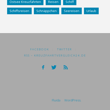
Ostsee Kreuzfahrten
Reisen
Schiff
Schiffsreisen
Schnäppchen
Seereisen
Urlaub
FACEBOOK
|
TWITTER
|
RSS – KREUZFAHRTVERGLEICH24.DE
Kreuzfahrtvergleich24.de
Präsentiert von
Fluida
&
WordPress.