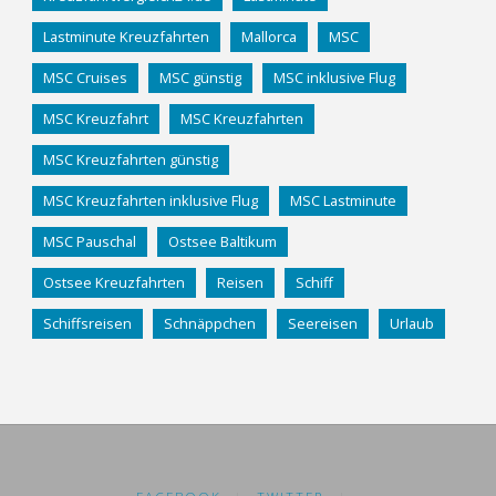
Lastminute Kreuzfahrten
Mallorca
MSC
MSC Cruises
MSC günstig
MSC inklusive Flug
MSC Kreuzfahrt
MSC Kreuzfahrten
MSC Kreuzfahrten günstig
MSC Kreuzfahrten inklusive Flug
MSC Lastminute
MSC Pauschal
Ostsee Baltikum
Ostsee Kreuzfahrten
Reisen
Schiff
Schiffsreisen
Schnäppchen
Seereisen
Urlaub