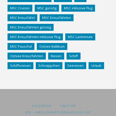
MSC Cruises
MSC günstig
MSC inklusive Flug
MSC Kreuzfahrt
MSC Kreuzfahrten
MSC Kreuzfahrten günstig
MSC Kreuzfahrten inklusive Flug
MSC Lastminute
MSC Pauschal
Ostsee Baltikum
Ostsee Kreuzfahrten
Reisen
Schiff
Schiffsreisen
Schnäppchen
Seereisen
Urlaub
FACEBOOK
|
TWITTER
|
RSS – KREUZFAHRTVERGLEICH24.DE