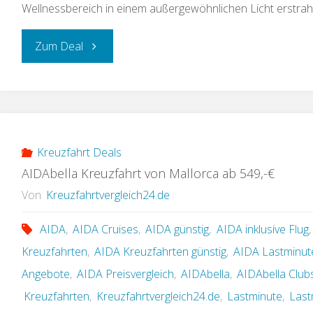
Wellnessbereich in einem außergewöhnlichen Licht erstrah
„AIDA
Zum Deal
Lastminute
Kreuzfahrt
ab
Kreuzfahrt Deals
AIDAbella Kreuzfahrt von Mallorca ab 549,-€
449,-
Von
Kreuzfahrtvergleich24.de
€“
AIDA
,
AIDA Cruises
,
AIDA günstig
,
AIDA inklusive Flug
Kreuzfahrten
,
AIDA Kreuzfahrten günstig
,
AIDA Lastminut
Angebote
,
AIDA Preisvergleich
,
AIDAbella
,
AIDAbella Clubs
Kreuzfahrten
,
Kreuzfahrtvergleich24.de
,
Lastminute
,
Last