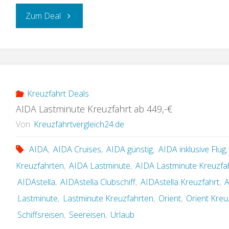
„AIDA
Zum Deal
Kanaren
Kreuzfahrt
inklusive
Kreuzfahrt Deals
AIDA Lastminute Kreuzfahrt ab 449,-€
Flug
Von
Kreuzfahrtvergleich24.de
ab
AIDA
,
AIDA Cruises
,
AIDA günstig
,
AIDA inklusive Flug
989,-
Kreuzfahrten
,
AIDA Lastminute
,
AIDA Lastminute Kreuzfa
AIDAstella
,
AIDAstella Clubschiff
,
AIDAstella Kreuzfahrt
,
A
€“
Lastminute
,
Lastminute Kreuzfahrten
,
Orient
,
Orient Kreu
Schiffsreisen
,
Seereisen
,
Urlaub