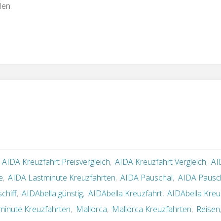
len.
,
AIDA Kreuzfahrt Preisvergleich
,
AIDA Kreuzfahrt Vergleich
,
AI
e
,
AIDA Lastminute Kreuzfahrten
,
AIDA Pauschal
,
AIDA Pausch
chiff
,
AIDAbella günstig
,
AIDAbella Kreuzfahrt
,
AIDAbella Kreu
minute Kreuzfahrten
,
Mallorca
,
Mallorca Kreuzfahrten
,
Reisen