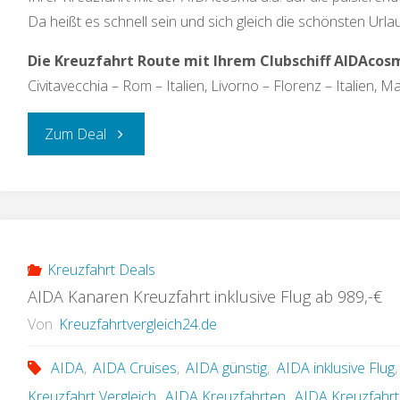
Da heißt es schnell sein und sich gleich die schönsten Urla
Die Kreuzfahrt Route mit Ihrem Clubschiff AIDAcos
Civitavecchia – Rom – Italien, Livorno – Florenz – Italien, M
„AIDAcosma
Zum Deal
Mittelmeer
Kreuzfahrt
ab
Kreuzfahrt Deals
AIDA Kanaren Kreuzfahrt inklusive Flug ab 989,-€
499,-
Von
Kreuzfahrtvergleich24.de
€“
AIDA
,
AIDA Cruises
,
AIDA günstig
,
AIDA inklusive Flug
Kreuzfahrt Vergleich
,
AIDA Kreuzfahrten
,
AIDA Kreuzfahrt