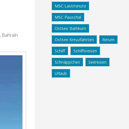
MSC Lastminute
MSC Pauschal
Ostsee Baltikum
, Bahrain
Ostsee Kreuzfahrten
Reisen
Schiff
Schiffsreisen
Schnäppchen
Seereisen
Urlaub