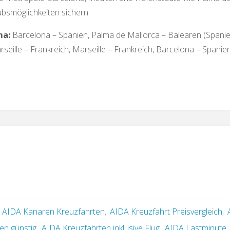
ubsmöglichkeiten sichern.
ma:
Barcelona – Spanien, Palma de Mallorca – Balearen (Spanien
arseille – Frankreich, Marseille – Frankreich, Barcelona – Spanie
,
AIDA Kanaren Kreuzfahrten
,
AIDA Kreuzfahrt Preisvergleich
,
en günstig
,
AIDA Kreuzfahrten inklusive Flug
,
AIDA Lastminute