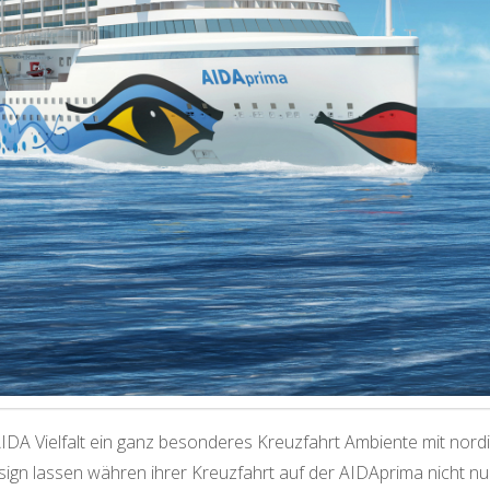
DA Vielfalt ein ganz besonderes Kreuzfahrt Ambiente mit nordi
esign lassen währen ihrer Kreuzfahrt auf der AIDAprima nicht nu