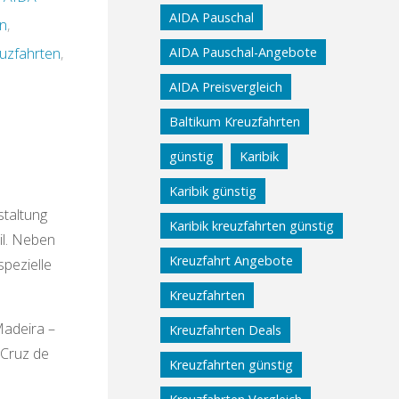
AIDA Pauschal
n
,
uzfahrten
,
AIDA Pauschal-Angebote
AIDA Preisvergleich
Baltikum Kreuzfahrten
günstig
Karibik
Karibik günstig
staltung
Karibik kreuzfahrten günstig
il. Neben
Kreuzfahrt Angebote
spezielle
Kreuzfahrten
Madeira –
Kreuzfahrten Deals
 Cruz de
Kreuzfahrten günstig