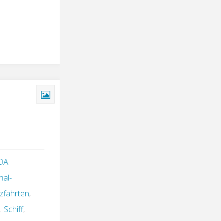
DA
al-
zfahrten
,
,
Schiff
,