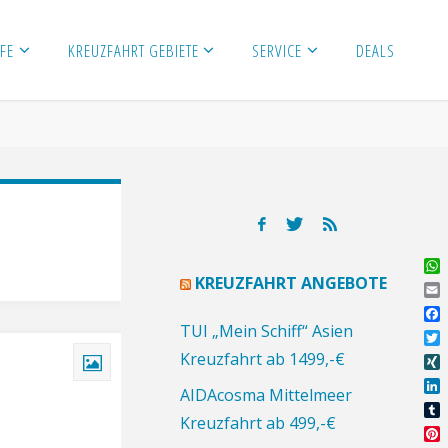
FE
KREUZFAHRT GEBIETE
SERVICE
DEALS
Wh
KREUZFAHRT ANGEBOTE
Ema
Fa
TUI „Mein Schiff“ Asien
Twi
Kreuzfahrt ab 1499,-€
XI
AIDAcosma Mittelmeer
Lin
Kreuzfahrt ab 499,-€
Tu