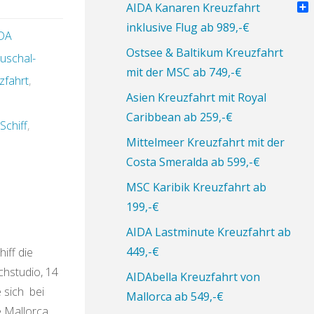
Pin
AIDA Kanaren Kreuzfahrt
Tei
inklusive Flug ab 989,-€
DA
Ostsee & Baltikum Kreuzfahrt
uschal-
mit der MSC ab 749,-€
zfahrt
,
Asien Kreuzfahrt mit Royal
Caribbean ab 259,-€
Schiff
,
Mittelmeer Kreuzfahrt mit der
Costa Smeralda ab 599,-€
MSC Karibik Kreuzfahrt ab
199,-€
AIDA Lastminute Kreuzfahrt ab
449,-€
iff die
chstudio, 14
AIDAbella Kreuzfahrt von
 sich bei
Mallorca ab 549,-€
 Mallorca
.