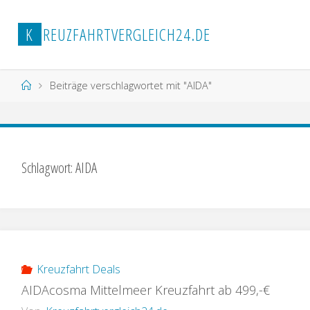
Zum
Inhalt
K
R
E
U
Z
F
A
H
R
T
V
E
R
G
L
E
I
C
H
2
4
.
D
E
springen
Start
Beiträge verschlagwortet mit "AIDA"
Schlagwort:
AIDA
Kreuzfahrt Deals
AIDAcosma Mittelmeer Kreuzfahrt ab 499,-€