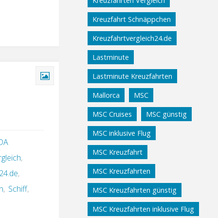
Kreuzfahrten Vergleich
Kreuzfahrt Schnäppchen
Kreuzfahrtvergleich24.de
Lastminute
Lastminute Kreuzfahrten
Mallorca
MSC
MSC Cruises
MSC günstig
MSC inklusive Flug
DA
MSC Kreuzfahrt
gleich
,
MSC Kreuzfahrten
24.de
,
n
,
Schiff
,
MSC Kreuzfahrten günstig
MSC Kreuzfahrten inklusive Flug