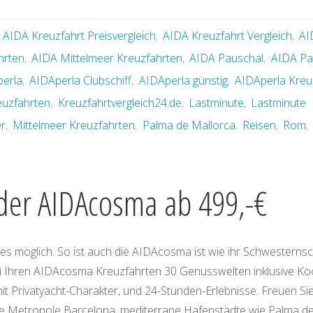
,
AIDA Kreuzfahrt Preisvergleich
,
AIDA Kreuzfahrt Vergleich
,
AI
hrten
,
AIDA Mittelmeer Kreuzfahrten
,
AIDA Pauschal
,
AIDA Pa
erla
,
AIDAperla Clubschiff
,
AIDAperla günstig
,
AIDAperla Kreu
euzfahrten
,
Kreuzfahrtvergleich24.de
,
Lastminute
,
Lastminute
er
,
Mittelmeer Kreuzfahrten
,
Palma de Mallorca
,
Reisen
,
Rom
,
 der AIDAcosma ab 499,-€
s möglich. So ist auch die AIDAcosma ist wie ihr Schwesternsch
ei Ihren AIDAcosma Kreuzfahrten 30 Genusswelten inklusive Ko
t Privatyacht-Charakter, und 24-Stunden-Erlebnisse. Freuen Sie
de Metropole
Barcelona
, mediterrane Hafenstädte wie
Palma de