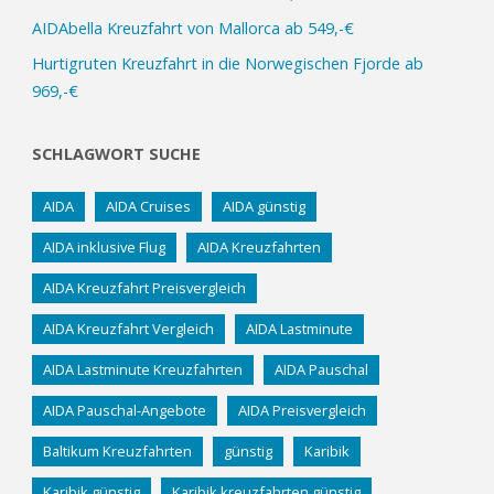
AIDAbella Kreuzfahrt von Mallorca ab 549,-€
Hurtigruten Kreuzfahrt in die Norwegischen Fjorde ab
969,-€
SCHLAGWORT SUCHE
AIDA
AIDA Cruises
AIDA günstig
AIDA inklusive Flug
AIDA Kreuzfahrten
AIDA Kreuzfahrt Preisvergleich
AIDA Kreuzfahrt Vergleich
AIDA Lastminute
AIDA Lastminute Kreuzfahrten
AIDA Pauschal
AIDA Pauschal-Angebote
AIDA Preisvergleich
Baltikum Kreuzfahrten
günstig
Karibik
Karibik günstig
Karibik kreuzfahrten günstig