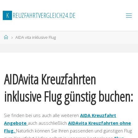
Zum
Inhalt
K
R
E
U
Z
F
A
H
R
T
V
E
R
G
L
E
I
C
H
2
4
.
D
E
springen
Start
AIDA vita inklusive Flug
AIDAvita Kreuzfahrten
inklusive Flug günstig buchen:
Sie finden bei uns auch alle weiteren
AIDA Kreuzfahrt
Angebote
auch ausschließlich
AIDAvita Kreuzfahrten ohne
Flug.
Natürlich können Sie Ihren passenden und günstigen Flug