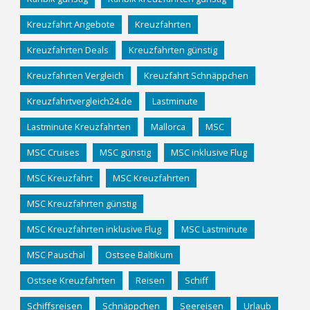
Kreuzfahrt Angebote
Kreuzfahrten
Kreuzfahrten Deals
Kreuzfahrten günstig
Kreuzfahrten Vergleich
Kreuzfahrt Schnäppchen
Kreuzfahrtvergleich24.de
Lastminute
Lastminute Kreuzfahrten
Mallorca
MSC
MSC Cruises
MSC günstig
MSC inklusive Flug
MSC Kreuzfahrt
MSC Kreuzfahrten
MSC Kreuzfahrten günstig
MSC Kreuzfahrten inklusive Flug
MSC Lastminute
MSC Pauschal
Ostsee Baltikum
Ostsee Kreuzfahrten
Reisen
Schiff
Schiffsreisen
Schnäppchen
Seereisen
Urlaub