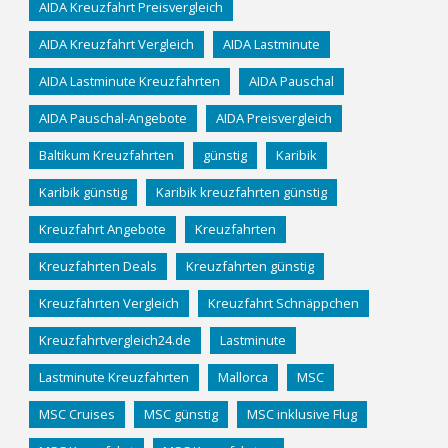
AIDA Kreuzfahrt Preisvergleich
AIDA Kreuzfahrt Vergleich
AIDA Lastminute
AIDA Lastminute Kreuzfahrten
AIDA Pauschal
AIDA Pauschal-Angebote
AIDA Preisvergleich
Baltikum Kreuzfahrten
günstig
Karibik
Karibik günstig
Karibik kreuzfahrten günstig
Kreuzfahrt Angebote
Kreuzfahrten
Kreuzfahrten Deals
Kreuzfahrten günstig
Kreuzfahrten Vergleich
Kreuzfahrt Schnäppchen
Kreuzfahrtvergleich24.de
Lastminute
Lastminute Kreuzfahrten
Mallorca
MSC
MSC Cruises
MSC günstig
MSC inklusive Flug