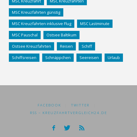
MSC Kreuzfahrt
MSC Kreuzfahrten
MSC Kreuzfahrten günstig
MSC Kreuzfahrten inklusive Flug
MSC Lastminute
MSC Pauschal
Ostsee Baltikum
Ostsee Kreuzfahrten
Reisen
Schiff
Schiffsreisen
Schnäppchen
Seereisen
Urlaub
FACEBOOK
|
TWITTER
|
RSS – KREUZFAHRTVERGLEICH24.DE