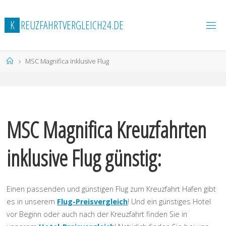
Zum
Inhalt
K
R
E
U
Z
F
A
H
R
T
V
E
R
G
L
E
I
C
H
2
4
.
D
E
springen
Start
MSC Magnifica inklusive Flug
MSC Magnifica Kreuzfahrten
inklusive Flug günstig:
Einen passenden und günstigen Flug zum Kreuzfahrt Hafen gibt
es in unserem
Flug-Preisvergleich
! Und ein günstiges Hotel
vor Beginn oder auch nach der Kreuzfahrt finden Sie in