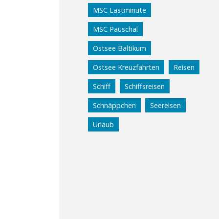
MSC Lastminute
MSC Pauschal
Ostsee Baltikum
Ostsee Kreuzfahrten
Reisen
Schiff
Schiffsreisen
Schnäppchen
Seereisen
Urlaub