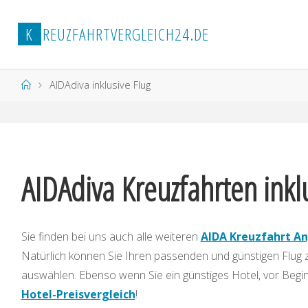
Zum
Inhalt
K
R
E
U
Z
F
A
H
R
T
V
E
R
G
L
E
I
C
H
2
4
.
D
E
springen
Start
AIDAdiva inklusive Flug
AIDAdiva Kreuzfahrten inkl
Sie finden bei uns auch alle weiteren
AIDA Kreuzfahrt A
Natürlich können Sie Ihren passenden und günstigen Flug
auswählen. Ebenso wenn Sie ein günstiges Hotel, vor Begi
Hotel-Preisvergleich
!