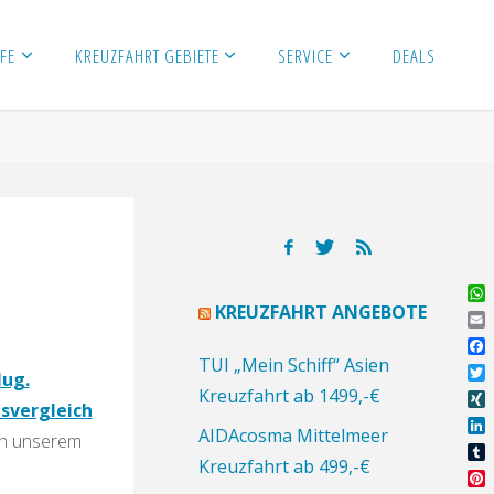
FE
KREUZFAHRT GEBIETE
SERVICE
DEALS
Wh
KREUZFAHRT ANGEBOTE
Ema
Fa
TUI „Mein Schiff“ Asien
lug.
Twi
Kreuzfahrt ab 1499,-€
isvergleich
XI
AIDAcosma Mittelmeer
 in unserem
Lin
Kreuzfahrt ab 499,-€
Tu