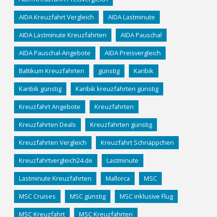
AIDA Kreuzfahrt Vergleich
AIDA Lastminute
AIDA Lastminute Kreuzfahrten
AIDA Pauschal
AIDA Pauschal-Angebote
AIDA Preisvergleich
Baltikum Kreuzfahrten
günstig
Karibik
Karibik günstig
Karibik kreuzfahrten günstig
Kreuzfahrt Angebote
Kreuzfahrten
Kreuzfahrten Deals
Kreuzfahrten günstig
Kreuzfahrten Vergleich
Kreuzfahrt Schnäppchen
Kreuzfahrtvergleich24.de
Lastminute
Lastminute Kreuzfahrten
Mallorca
MSC
MSC Cruises
MSC günstig
MSC inklusive Flug
MSC Kreuzfahrt
MSC Kreuzfahrten