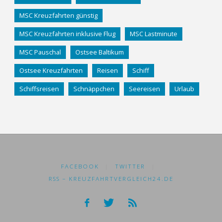
MSC Kreuzfahrten günstig
MSC Kreuzfahrten inklusive Flug
MSC Lastminute
MSC Pauschal
Ostsee Baltikum
Ostsee Kreuzfahrten
Reisen
Schiff
Schiffsreisen
Schnäppchen
Seereisen
Urlaub
FACEBOOK
|
TWITTER
|
RSS – KREUZFAHRTVERGLEICH24.DE