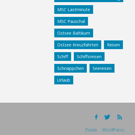
MSC Lastminute
MSC Pauschal
Ostsee Baltikum
Ostsee Kreuzfahrten
Reisen
Schiff
Schiffsreisen
Schnäppchen
Seereisen
Urlaub
Präsentiert von
Fluida
&
WordPress.