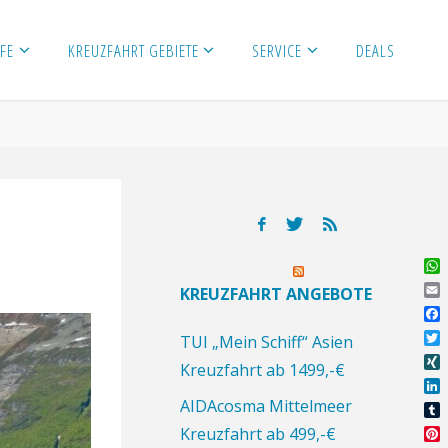
FE
KREUZFAHRT GEBIETE
SERVICE
DEALS
Wh
KREUZFAHRT ANGEBOTE
Ema
Fa
TUI „Mein Schiff“ Asien
Twi
Kreuzfahrt ab 1499,-€
XI
Lin
AIDAcosma Mittelmeer
Tu
Kreuzfahrt ab 499,-€