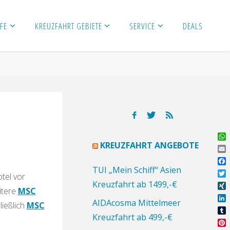
FE
KREUZFAHRT GEBIETE
SERVICE
DEALS
Wh
KREUZFAHRT ANGEBOTE
Ema
Fa
TUI „Mein Schiff“ Asien
tel vor
Twi
Kreuzfahrt ab 1499,-€
itere
MSC
XI
AIDAcosma Mittelmeer
ließlich
MSC
Lin
Kreuzfahrt ab 499,-€
Tu