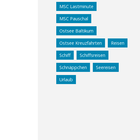
MSC Lastminute
MSC Pauschal
Ostsee Baltikum
Ostsee Kreuzfahrten
Reisen
Schiff
Schiffsreisen
Schnäppchen
Seereisen
Urlaub