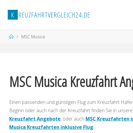
Zum
Inhalt
K
R
E
U
Z
F
A
H
R
T
V
E
R
G
L
E
I
C
H
2
4
.
D
E
springen
Start
MSC Musica
MSC Musica Kreuzfahrt An
Einen passenden und günstigen Flug zum Kreuzfahrt Hafen
Beginn oder auch nach der Kreuzfahrt finden Sie in unse
Kreuzfahrt Angebote
, oder auch
MSC Kreuzfahrten i
Musica Kreuzfahrten inklusive Flug
.