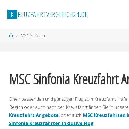
Zum
Inhalt
K
R
E
U
Z
F
A
H
R
T
V
E
R
G
L
E
I
C
H
2
4
.
D
E
springen
Start
MSC Sinfonia
MSC Sinfonia Kreuzfahrt A
Einen passenden und günstigen Flug zum Kreuzfahrt Hafen
Beginn oder auch nach der Kreuzfahrt finden Sie in unse
Kreuzfahrt Angebote
, oder auch
MSC Kreuzfahrten i
Sinfonia Kreuzfahrten inklusive Flug
.