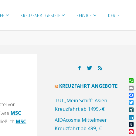
FE
KREUZFAHRT GEBIETE
SERVICE
DEALS
Wh
KREUZFAHRT ANGEBOTE
Ema
Fa
TUI „Mein Schiff“ Asien
tel vor
Twi
Kreuzfahrt ab 1499,-€
itere
MSC
XI
AIDAcosma Mittelmeer
ließlich
MSC
Lin
Kreuzfahrt ab 499,-€
Tu