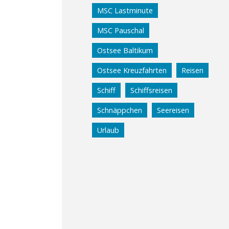
MSC Lastminute
MSC Pauschal
Ostsee Baltikum
Ostsee Kreuzfahrten
Reisen
Schiff
Schiffsreisen
Schnäppchen
Seereisen
Urlaub