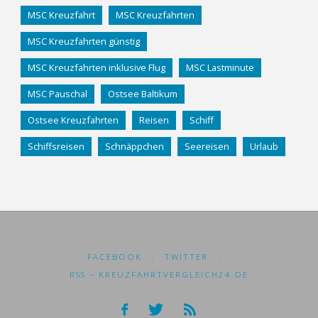
MSC Kreuzfahrt
MSC Kreuzfahrten
MSC Kreuzfahrten günstig
MSC Kreuzfahrten inklusive Flug
MSC Lastminute
MSC Pauschal
Ostsee Baltikum
Ostsee Kreuzfahrten
Reisen
Schiff
Schiffsreisen
Schnäppchen
Seereisen
Urlaub
FACEBOOK
|
TWITTER
|
RSS – KREUZFAHRTVERGLEICH24.DE