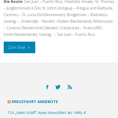
Die Route
: San Juan – Puerto Rico, Charlotte Amalie, St. Thomas
– Jungferninseln (USA), St. Johns (Antigua) – Antigua und Barbuda,
Castries – St. Lucia (Großbritannien), Bridgetown – Barbados,
Seetag – , Kralendijk – Niederl. Antillen (Niederland), Willemstad
– Curacao (Niederl.Antil.,Nieder), Oranjestad – Aruba (ABC-
Inseln,Niederlande), Seetag – , San Juan – Puerto Rico
„Karibik
Zum Deal
Kreuzfahrt
inkl.
200$
Bordguthaben
KREUZFAHRT ANGEBOTE
ab
TUI „Mein Schiff“ Asien Kreuzfahrt ab 1499,-€
750,-