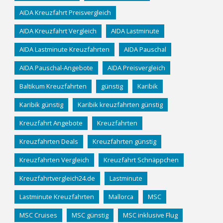
AIDA Kreuzfahrt Preisvergleich
AIDA Kreuzfahrt Vergleich
AIDA Lastminute
AIDA Lastminute Kreuzfahrten
AIDA Pauschal
AIDA Pauschal-Angebote
AIDA Preisvergleich
Baltikum Kreuzfahrten
günstig
Karibik
Karibik günstig
Karibik kreuzfahrten günstig
Kreuzfahrt Angebote
Kreuzfahrten
Kreuzfahrten Deals
Kreuzfahrten günstig
Kreuzfahrten Vergleich
Kreuzfahrt Schnäppchen
Kreuzfahrtvergleich24.de
Lastminute
Lastminute Kreuzfahrten
Mallorca
MSC
MSC Cruises
MSC günstig
MSC inklusive Flug