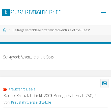
Zum
Inhalt
K
R
E
U
Z
F
A
H
R
T
V
E
R
G
L
E
I
C
H
2
4
.
D
E
springen
Start
Beiträge verschlagwortet mit "Adventure of the Seas"
Schlagwort:
Adventure of the Seas
Kreuzfahrt Deals
Karibik Kreuzfahrt inkl. 200$ Bordguthaben ab 750,-€
Von
Kreuzfahrtvergleich24.de