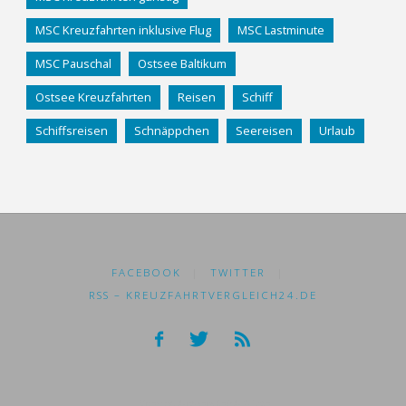
MSC Kreuzfahrten inklusive Flug
MSC Lastminute
MSC Pauschal
Ostsee Baltikum
Ostsee Kreuzfahrten
Reisen
Schiff
Schiffsreisen
Schnäppchen
Seereisen
Urlaub
FACEBOOK
|
TWITTER
|
RSS – KREUZFAHRTVERGLEICH24.DE
Kreuzfahrtvergleich24.de