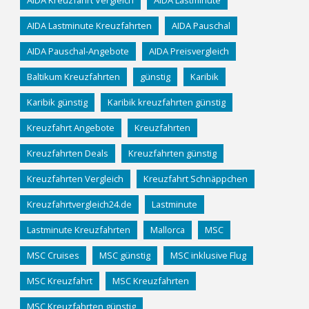
AIDA Kreuzfahrt Vergleich
AIDA Lastminute
AIDA Lastminute Kreuzfahrten
AIDA Pauschal
AIDA Pauschal-Angebote
AIDA Preisvergleich
Baltikum Kreuzfahrten
günstig
Karibik
Karibik günstig
Karibik kreuzfahrten günstig
Kreuzfahrt Angebote
Kreuzfahrten
Kreuzfahrten Deals
Kreuzfahrten günstig
Kreuzfahrten Vergleich
Kreuzfahrt Schnäppchen
Kreuzfahrtvergleich24.de
Lastminute
Lastminute Kreuzfahrten
Mallorca
MSC
MSC Cruises
MSC günstig
MSC inklusive Flug
MSC Kreuzfahrt
MSC Kreuzfahrten
MSC Kreuzfahrten günstig