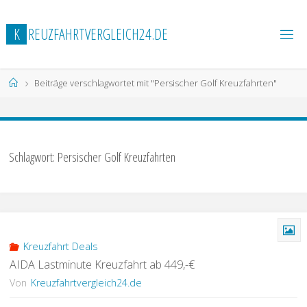
Zum
Inhalt
K
R
E
U
Z
F
A
H
R
T
V
E
R
G
L
E
I
C
H
2
4
.
D
E
springen
Start
Beiträge verschlagwortet mit "Persischer Golf Kreuzfahrten"
Schlagwort:
Persischer Golf Kreuzfahrten
Kreuzfahrt Deals
AIDA Lastminute Kreuzfahrt ab 449,-€
Von
Kreuzfahrtvergleich24.de