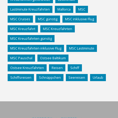
Lastminute Kreuzfahrten
Mallorca
MSC
MSC Cruises
MSC günstig
MSC inklusive Flug
MSC Kreuzfahrt
MSC Kreuzfahrten
MSC Kreuzfahrten günstig
MSC Kreuzfahrten inklusive Flug
MSC Lastminute
MSC Pauschal
Ostsee Baltikum
Ostsee Kreuzfahrten
Reisen
Schiff
Schiffsreisen
Schnäppchen
Seereisen
Urlaub