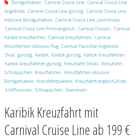
Bordguthaben
,
Carnival Cruise Line
,
Carnival Cruise Line
Angebote
,
Carnival Cruise Line günstig
,
Carnival Cruise Line
inklusive Bordguthaben
,
Carnival Cruise Line Lastminute
,
Carnival Cruise Line Preisvergleich
,
Carnival Cruises
,
Carnival
Karibik Kreuzfahrten
,
Carnival Kreuzfahrten
,
Carnival
Kreuzfahrten inklusive Flug
,
Carnival Pauschal-Angebote
,
Deal
,
günstig
,
Karibik
,
Karibik günstig
,
Karibik Kreuzfahrten
,
Karibik kreuzfahrten günstig
,
Kreuzfahrt Deals
,
Kreuzfahrt
Schnäppchen
,
Kreuzfahrten
,
Kreuzfahrten inklusive
Bordguthaben
,
Kreuzfahrtpakete
,
Kreuzfahrtvergleich24.de
,
Schiffsreisen
,
Schnäppchen
,
Seereisen
Karibik Kreuzfahrt mit
Carnival Cruise Line ab 199 €