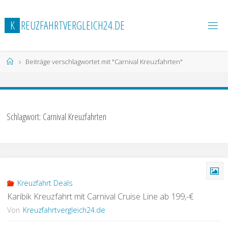
Zum
Inhalt
K
R
E
U
Z
F
A
H
R
T
V
E
R
G
L
E
I
C
H
2
4
.
D
E
springen
Start
Beiträge verschlagwortet mit "Carnival Kreuzfahrten"
Schlagwort:
Carnival Kreuzfahrten
Kreuzfahrt Deals
Karibik Kreuzfahrt mit Carnival Cruise Line ab 199,-€
Von
Kreuzfahrtvergleich24.de