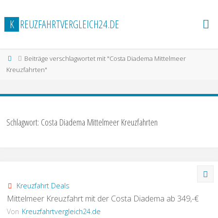
Zum
Inhalt
K
R
E
U
Z
F
A
H
R
T
V
E
R
G
L
E
I
C
H
2
4
.
D
E
springen
Start
Beiträge verschlagwortet mit "Costa Diadema Mittelmeer
Kreuzfahrten"
Schlagwort:
Costa Diadema Mittelmeer Kreuzfahrten
Kreuzfahrt Deals
Mittelmeer Kreuzfahrt mit der Costa Diadema ab 349,-€
Von
Kreuzfahrtvergleich24.de