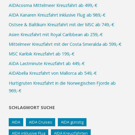
AIDAcosma Mittelmeer Kreuzfahrt ab 499,-€
349,-
AIDA Kanaren Kreuzfahrt inklusive Flug ab 989,-€
€“
Ostsee & Baltikum Kreuzfahrt mit der MSC ab 749,-€
Asien Kreuzfahrt mit Royal Caribbean ab 259,-€
Mittelmeer Kreuzfahrt mit der Costa Smeralda ab 599,-€
MSC Karibik Kreuzfahrt ab 199,-€
AIDA Lastminute Kreuzfahrt ab 449,-€
AIDAbella Kreuzfahrt von Mallorca ab 549,-€
Hurtigruten Kreuzfahrt in die Norwegischen Fjorde ab
969,-€
SCHLAGWORT SUCHE
AIDA
AIDA Cruises
AIDA günstig
AIDA inklusive Flug
AIDA Kreuzfahrten