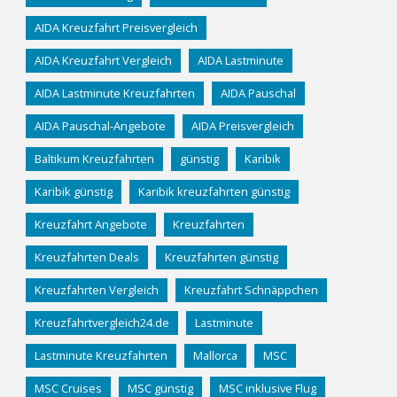
AIDA Kreuzfahrt Preisvergleich
AIDA Kreuzfahrt Vergleich
AIDA Lastminute
AIDA Lastminute Kreuzfahrten
AIDA Pauschal
AIDA Pauschal-Angebote
AIDA Preisvergleich
Baltikum Kreuzfahrten
günstig
Karibik
Karibik günstig
Karibik kreuzfahrten günstig
Kreuzfahrt Angebote
Kreuzfahrten
Kreuzfahrten Deals
Kreuzfahrten günstig
Kreuzfahrten Vergleich
Kreuzfahrt Schnäppchen
Kreuzfahrtvergleich24.de
Lastminute
Lastminute Kreuzfahrten
Mallorca
MSC
MSC Cruises
MSC günstig
MSC inklusive Flug