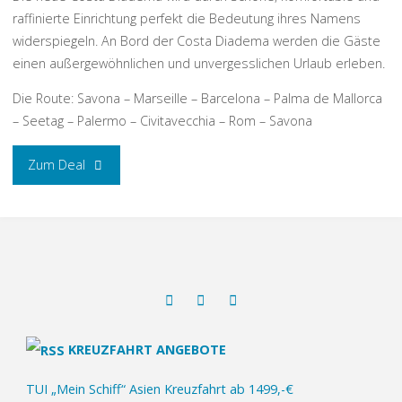
raffinierte Einrichtung perfekt die Bedeutung ihres Namens
widerspiegeln. An Bord der Costa Diadema werden die Gäste
einen außergewöhnlichen und unvergesslichen Urlaub erleben.
Die Route: Savona – Marseille – Barcelona – Palma de Mallorca
– Seetag – Palermo – Civitavecchia – Rom – Savona
„Mittelmeer
Zum Deal
Kreuzfahrt
mit
der
Costa
KREUZFAHRT ANGEBOTE
Diadema
TUI „Mein Schiff“ Asien Kreuzfahrt ab 1499,-€
ab