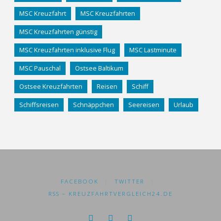
MSC Kreuzfahrt
MSC Kreuzfahrten
MSC Kreuzfahrten günstig
MSC Kreuzfahrten inklusive Flug
MSC Lastminute
MSC Pauschal
Ostsee Baltikum
Ostsee Kreuzfahrten
Reisen
Schiff
Schiffsreisen
Schnäppchen
Seereisen
Urlaub
FACEBOOK
|
TWITTER
|
RSS – KREUZFAHRTVERGLEICH24.DE