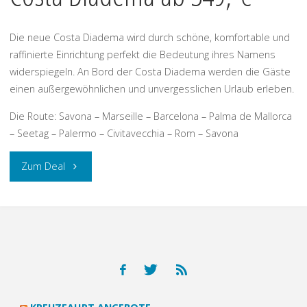
Die neue Costa Diadema wird durch schöne, komfortable und
raffinierte Einrichtung perfekt die Bedeutung ihres Namens
widerspiegeln. An Bord der Costa Diadema werden die Gäste
einen außergewöhnlichen und unvergesslichen Urlaub erleben.
Die Route: Savona – Marseille – Barcelona – Palma de Mallorca
– Seetag – Palermo – Civitavecchia – Rom – Savona
„Mittelmeer
Zum Deal
Kreuzfahrt
mit
der
Costa