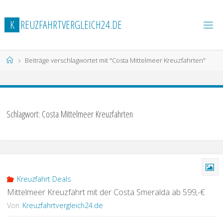
Zum
Inhalt
K
R
E
U
Z
F
A
H
R
T
V
E
R
G
L
E
I
C
H
2
4
.
D
E
springen
Start
Beiträge verschlagwortet mit "Costa Mittelmeer Kreuzfahrten"
Schlagwort:
Costa Mittelmeer Kreuzfahrten
Kreuzfahrt Deals
Mittelmeer Kreuzfahrt mit der Costa Smeralda ab 599,-€
Von
Kreuzfahrtvergleich24.de