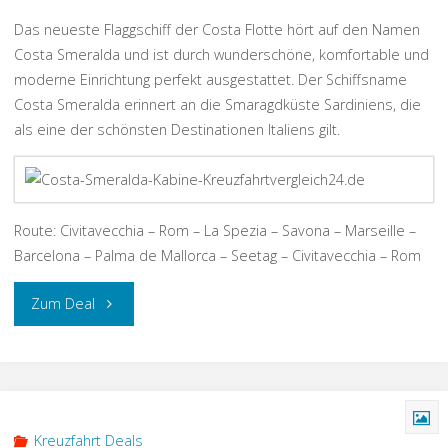
Das neueste Flaggschiff der Costa Flotte hört auf den Namen
Costa Smeralda und ist durch wunderschöne, komfortable und
moderne Einrichtung perfekt ausgestattet. Der Schiffsname
Costa Smeralda erinnert an die Smaragdküste Sardiniens, die
als eine der schönsten Destinationen Italiens gilt.
Route: Civitavecchia – Rom – La Spezia – Savona – Marseille –
Barcelona – Palma de Mallorca – Seetag – Civitavecchia – Rom
„Mittelmeer
Zum Deal
Kreuzfahrt
mit
der
Kreuzfahrt Deals