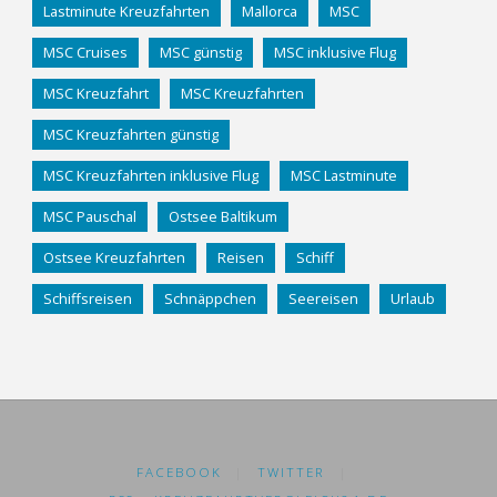
Lastminute Kreuzfahrten
Mallorca
MSC
MSC Cruises
MSC günstig
MSC inklusive Flug
MSC Kreuzfahrt
MSC Kreuzfahrten
MSC Kreuzfahrten günstig
MSC Kreuzfahrten inklusive Flug
MSC Lastminute
MSC Pauschal
Ostsee Baltikum
Ostsee Kreuzfahrten
Reisen
Schiff
Schiffsreisen
Schnäppchen
Seereisen
Urlaub
FACEBOOK
|
TWITTER
|