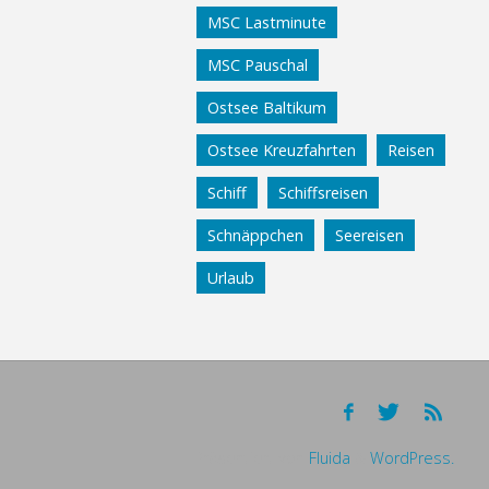
MSC Lastminute
MSC Pauschal
Ostsee Baltikum
Ostsee Kreuzfahrten
Reisen
Schiff
Schiffsreisen
Schnäppchen
Seereisen
Urlaub
Präsentiert von
Fluida
&
WordPress.