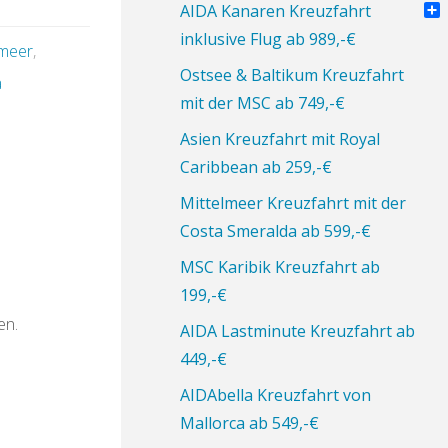
Pin
AIDA Kanaren Kreuzfahrt
Tei
inklusive Flug ab 989,-€
lmeer
,
Ostsee & Baltikum Kreuzfahrt
a
mit der MSC ab 749,-€
Asien Kreuzfahrt mit Royal
Caribbean ab 259,-€
Mittelmeer Kreuzfahrt mit der
Costa Smeralda ab 599,-€
MSC Karibik Kreuzfahrt ab
199,-€
en.
AIDA Lastminute Kreuzfahrt ab
449,-€
AIDAbella Kreuzfahrt von
Mallorca ab 549,-€