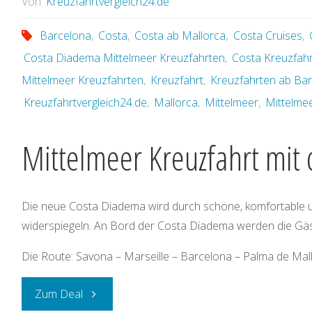
Von
Kreuzfahrtvergleich24.de
Barcelona
,
Costa
,
Costa ab Mallorca
,
Costa Cruises
,
Costa Diadema Mittelmeer Kreuzfahrten
,
Costa Kreuzfah
Mittelmeer Kreuzfahrten
,
Kreuzfahrt
,
Kreuzfahrten ab Ba
Kreuzfahrtvergleich24.de
,
Mallorca
,
Mittelmeer
,
Mittelme
Mittelmeer Kreuzfahrt mit
Die neue Costa Diadema wird durch schöne, komfortable un
widerspiegeln. An Bord der Costa Diadema werden die Gäs
Die Route: Savona – Marseille – Barcelona – Palma de Mal
„Mittelmeer
Zum Deal