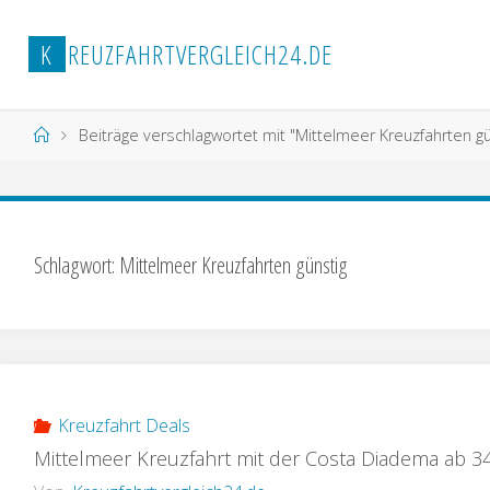
Zum
Inhalt
K
R
E
U
Z
F
A
H
R
T
V
E
R
G
L
E
I
C
H
2
4
.
D
E
springen
Start
Beiträge verschlagwortet mit "Mittelmeer Kreuzfahrten gü
Schlagwort:
Mittelmeer Kreuzfahrten günstig
Kreuzfahrt Deals
Mittelmeer Kreuzfahrt mit der Costa Diadema ab 34