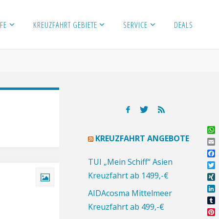
FE
KREUZFAHRT GEBIETE
SERVICE
DEALS
Wh
KREUZFAHRT ANGEBOTE
Ema
Fa
TUI „Mein Schiff“ Asien
Twi
Kreuzfahrt ab 1499,-€
XI
AIDAcosma Mittelmeer
Lin
Kreuzfahrt ab 499,-€
Tu